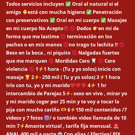
Todos servicios incluyen
Oral al natural si el
amigo
está con mucha higiene
Penetración
con preservativos
Oral en mi cuerpo
Masajes
en mi cuerpo No Acepto
Dedos
en mi de
forma que me lastime
terminación en los
pechos o en mis manos
no trago tu lechita !!
Beso en la boca , ni piquito
Nalgadas fuertes
que me marquen
Mordidas Cero
Cero
violencia
1
1 hora - (Tu y yo solos) inicio con
masaje
2
- 250 mil ( Tu y yo solos) 3
1 hora
trío con tu, yo y mi marido
4
1 hr
intercambio de Parejas 5
- sexo en vivo , mirar yo
y mi marido coger por 25 min y te voy a tocar la
pija con mucho cariño
6
150 mil contenidos /7
videos y 7 fotos
/ o también video llamada de 10
min 7
Amante virtual , tarifa fija mensual.
ANAL 400 mil a parte
Con alias / Efectivo/ PIX